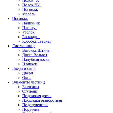
Полок "А"
Полок "B"
Погонаж
Мебель
Погонаж
Наличник
Плинтус
Уголок
Раскладка
Коробка дверная
Лиственница
Вагонка Штиль
Доска Вельвет
Палубная доска
Планкен
Двери и окна
Двери
Окна
Элементы лестниц
Балясины
Ступени
Подоконая доска
Площадка разворотная
Подступенник
Поручень