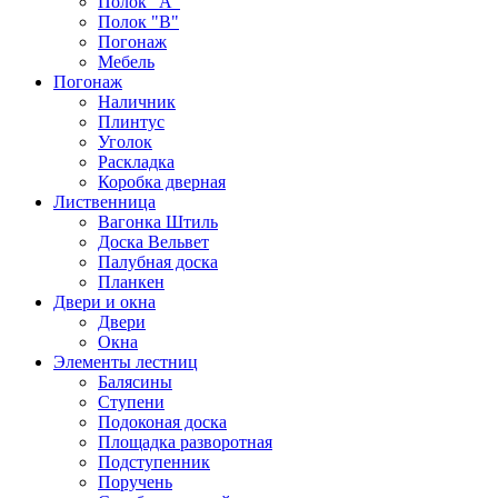
Полок "А"
Полок "B"
Погонаж
Мебель
Погонаж
Наличник
Плинтус
Уголок
Раскладка
Коробка дверная
Лиственница
Вагонка Штиль
Доска Вельвет
Палубная доска
Планкен
Двери и окна
Двери
Окна
Элементы лестниц
Балясины
Ступени
Подоконая доска
Площадка разворотная
Подступенник
Поручень