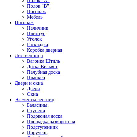
Полок "А"
Полок "B"
Погонаж
Мебель
Погонаж
Наличник
Плинтус
Уголок
Раскладка
Коробка дверная
Лиственница
Вагонка Штиль
Доска Вельвет
Палубная доска
Планкен
Двери и окна
Двери
Окна
Элементы лестниц
Балясины
Ступени
Подоконая доска
Площадка разворотная
Подступенник
Поручень