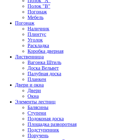
Полок "А"
Полок "B"
Погонаж
Мебель
Погонаж
Наличник
Плинтус
Уголок
Раскладка
Коробка дверная
Лиственница
Вагонка Штиль
Доска Вельвет
Палубная доска
Планкен
Двери и окна
Двери
Окна
Элементы лестниц
Балясины
Ступени
Подоконая доска
Площадка разворотная
Подступенник
Поручень