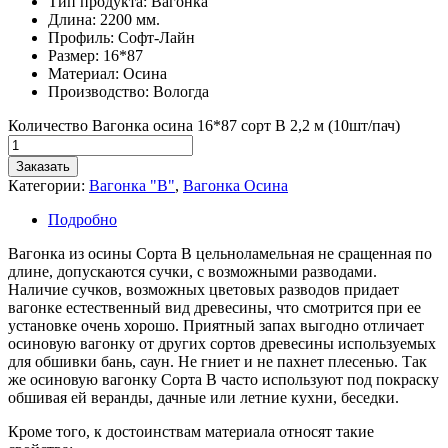
Тип продукта: Вагонка
Длина: 2200 мм.
Профиль: Софт-Лайн
Размер: 16*87
Материал: Осина
Производство: Вологда
Количество Вагонка осина 16*87 сорт В 2,2 м (10шт/пач)
Заказать
Категории:
Вагонка "В"
,
Вагонка Осина
Подробно
Вагонка из осины Сорта В цельноламельная не сращенная по
длине, допускаются сучки, с возможными разводами.
Наличие сучков, возможных цветовых разводов придает
вагонке естественный вид древесины, что смотрится при ее
установке очень хорошо. Приятный запах выгодно отличает
осиновую вагонку от других сортов древесины используемых
для обшивки бань, саун. Не гниет и не пахнет плесенью. Так
же осиновую вагонку Сорта В часто используют под покраску
обшивая ей веранды, дачные или летние кухни, беседки.
Кроме того, к достоинствам материала относят такие