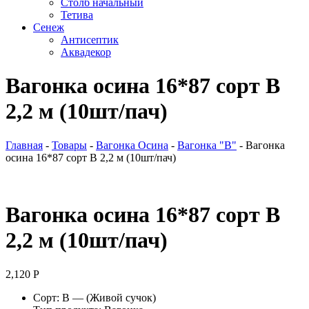
Столб начальный
Тетива
Сенеж
Антисептик
Аквадекор
Вагонка осина 16*87 сорт В
2,2 м (10шт/пач)
Главная
-
Товары
-
Вагонка Осина
-
Вагонка "В"
-
Вагонка
осина 16*87 сорт В 2,2 м (10шт/пач)
Вагонка осина 16*87 сорт В
2,2 м (10шт/пач)
2,120
Р
Сорт: В — (Живой сучок)