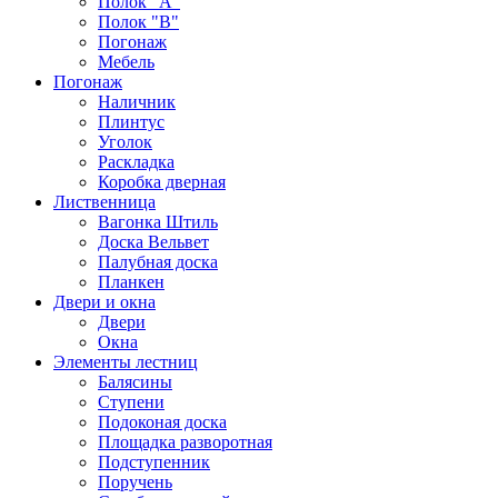
Полок "А"
Полок "B"
Погонаж
Мебель
Погонаж
Наличник
Плинтус
Уголок
Раскладка
Коробка дверная
Лиственница
Вагонка Штиль
Доска Вельвет
Палубная доска
Планкен
Двери и окна
Двери
Окна
Элементы лестниц
Балясины
Ступени
Подоконая доска
Площадка разворотная
Подступенник
Поручень