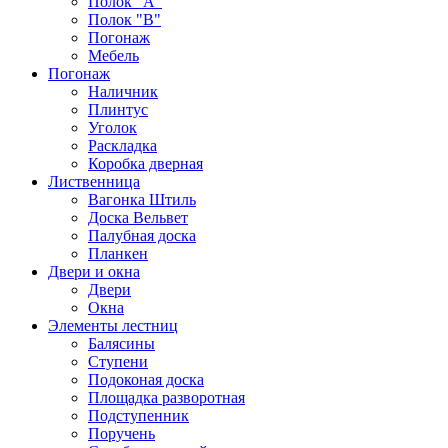
Полок "А"
Полок "B"
Погонаж
Мебель
Погонаж
Наличник
Плинтус
Уголок
Раскладка
Коробка дверная
Лиственница
Вагонка Штиль
Доска Вельвет
Палубная доска
Планкен
Двери и окна
Двери
Окна
Элементы лестниц
Балясины
Ступени
Подоконая доска
Площадка разворотная
Подступенник
Поручень