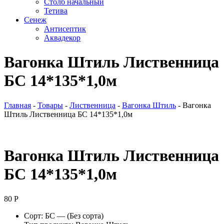
Столб начальный
Тетива
Сенеж
Антисептик
Аквадекор
Вагонка Штиль Лиственница
БС 14*135*1,0м
Главная
-
Товары
-
Лиственница
-
Вагонка Штиль
-
Вагонка
Штиль Лиственница БС 14*135*1,0м
Вагонка Штиль Лиственница
БС 14*135*1,0м
80
Р
Сорт: БС — (Без сорта)